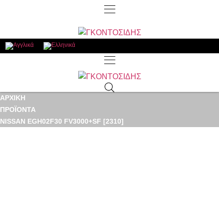
ΑΡΧΙΚΉ
ΠΡΟΪΌΝΤΑ
NISSAN EGH02F30 FV3000+SF [2310]