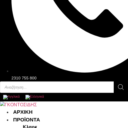
2310 755 800
Products
search
Main
ΑΡΧΙΚΗ
Menu
ΠΡΟΪΟΝΤΑ
Κλαρκ