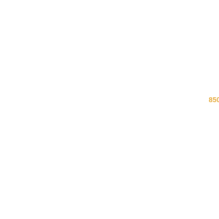
ΑΡ
ΠΡ
85