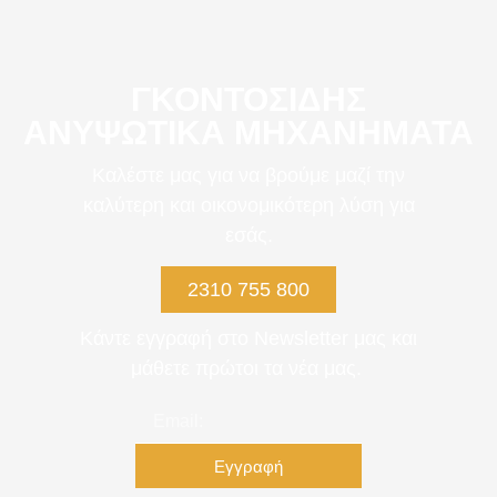
ΓΚΟΝΤΟΣΙΔΗΣ
ΑΝΥΨΩΤΙΚΆ ΜΗΧΑΝΉΜΑΤΑ
Καλέστε μας για να βρούμε μαζί την
καλύτερη και οικονομικότερη λύση για
εσάς.
2310 755 800
Κάντε εγγραφή στο Newsletter μας και
μάθετε πρώτοι τα νέα μας.
Εγγραφή