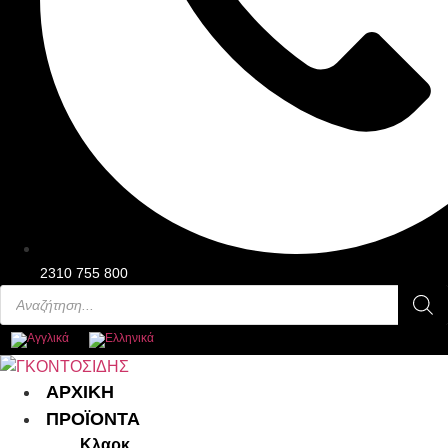
2310 755 800
Products
search
Main
ΑΡΧΙΚΗ
Menu
ΠΡΟΪΟΝΤΑ
Κλαρκ