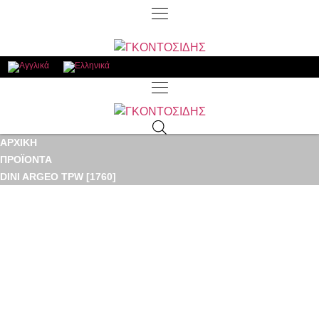
ΑΡΧΙΚΉ
ΠΡΟΪΌΝΤΑ
DINI ARGEO TPW [1760]