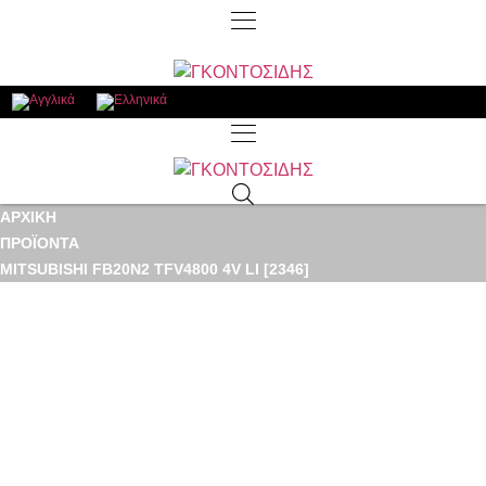
ΑΡΧΙΚΉ
ΠΡΟΪΌΝΤΑ
MITSUBISHI FB20N2 TFV4800 4V LI [2346]