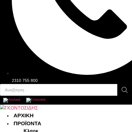
2310 755 800
Products
search
Main
ΑΡΧΙΚΗ
Menu
ΠΡΟΪΟΝΤΑ
Κλαρκ