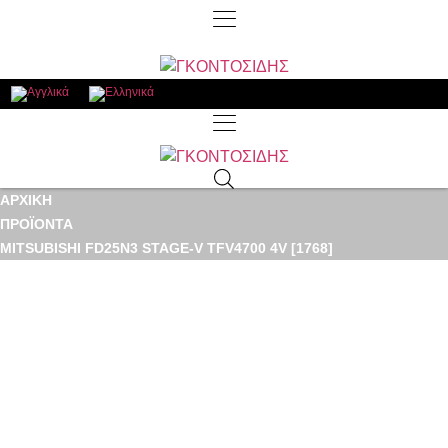
ΑΡΧΙΚΉ
ΠΡΟΪΌΝΤΑ
MITSUBISHI FD25N3 STAGE-V TFV4700 4V [1768]