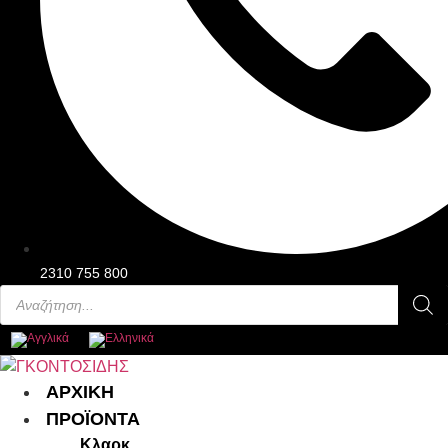
2310 755 800
Products
search
Main
ΑΡΧΙΚΗ
Menu
ΠΡΟΪΟΝΤΑ
Κλαρκ