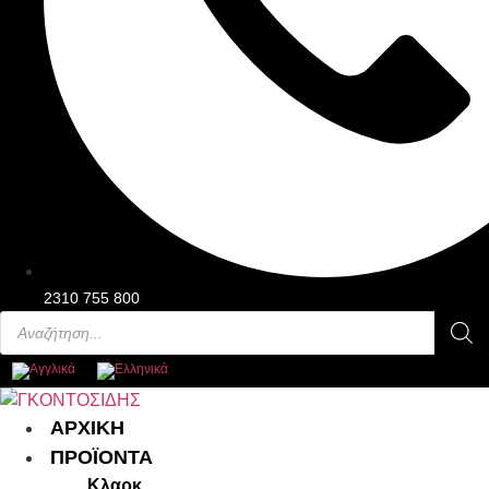
2310 755 800
Products
search
Main
ΑΡΧΙΚΗ
Menu
ΠΡΟΪΟΝΤΑ
Κλαρκ