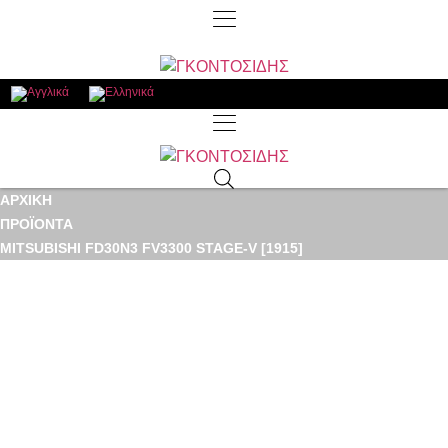
ΑΡΧΙΚΉ
ΠΡΟΪΌΝΤΑ
MITSUBISHI FD30N3 FV3300 STAGE-V [1915]