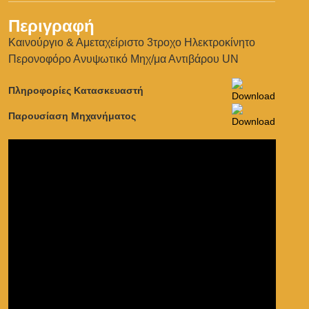
Περιγραφή
Καινούργιο & Αμεταχείριστο 3τροχο Ηλεκτροκίνητο
Περονοφόρο Ανυψωτικό Μηχ/μα Αντιβάρου UN
Πληροφορίες Κατασκευαστή
Παρουσίαση Μηχανήματος