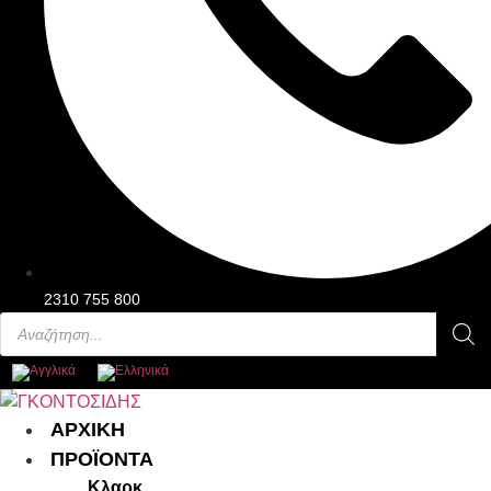
2310 755 800
Products
search
Main
ΑΡΧΙΚΗ
Menu
ΠΡΟΪΟΝΤΑ
Κλαρκ