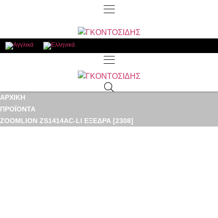
ΑΡΧΙΚΉ
ΠΡΟΪΌΝΤΑ
ZOOMLION ZS1414AC-LI ΕΞΈΔΡΑ [2308]